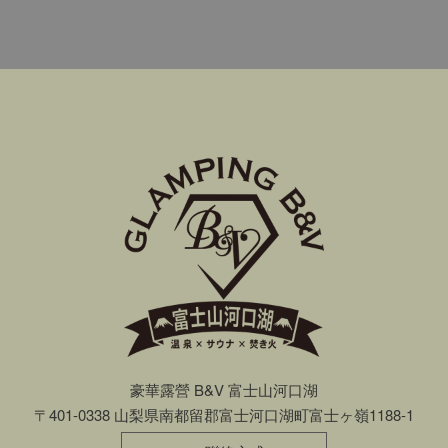
豪華露營 B&V 富士山河口湖
〒401-0338 ⼭梨県南都留郡富⼠河⼝湖町富⼠ヶ嶺1188-1