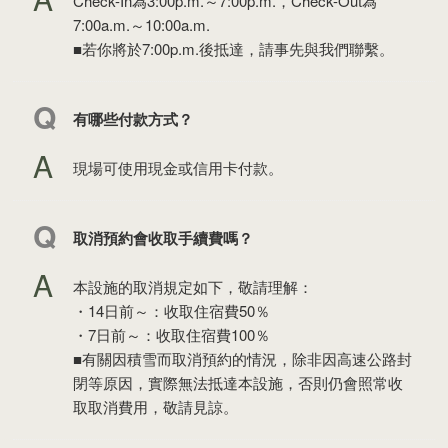
Check-In為3:00p.m.～7:00p.m.，Check-Out為
7:00a.m.～10:00a.m.
■若你將於7:00p.m.後抵達，請事先與我們聯繫。
有哪些付款方式？
現場可使用現金或信用卡付款。
取消預約會收取手續費嗎？
本設施的取消規定如下，敬請理解：
・14日前～：收取住宿費50％
・7日前～：收取住宿費100％
■有關因積雪而取消預約的情況，除非因高速公路封
閉等原因，實際無法抵達本設施，否則仍會照常收
取取消費用，敬請見諒。