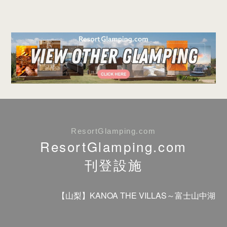
ResortGlamping.com
ResortGlamping.com
刊登設施
【山梨】KANOA THE VILLAS～富士山中湖